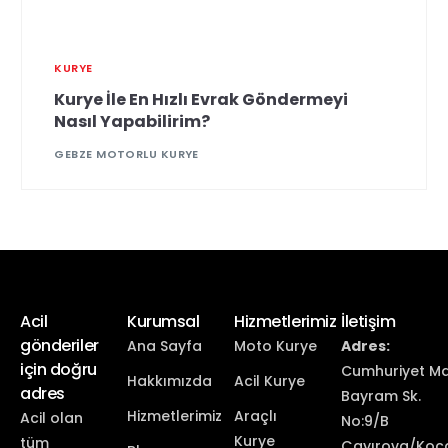
KURYE
Kurye İle En Hızlı Evrak Göndermeyi
Nasıl Yapabilirim?
GEBZE MOTORLU KURYE
Acil
Kurumsal
Hizmetlerimiz
İletişim
gönderiler
Ana Sayfa
Moto Kurye
Adres:
için doğru
Cumhuriyet Ma
Hakkımızda
Acil Kurye
adres
Bayram Sk.
Hizmetlerimiz
Araçlı
Acil olan
No:9/B
Kurye
tüm
Çayırova/Koca